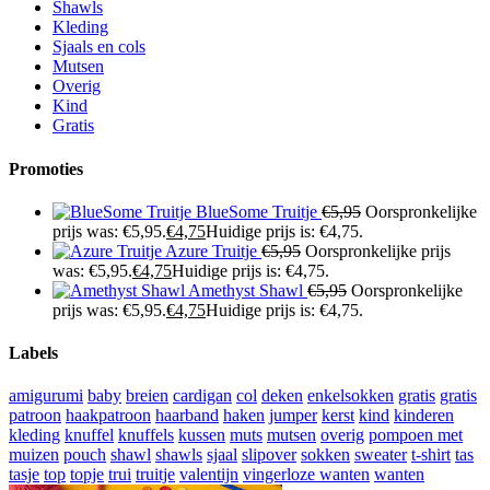
Shawls
Kleding
Sjaals en cols
Mutsen
Overig
Kind
Gratis
Promoties
BlueSome Truitje
€
5,95
Oorspronkelijke
prijs was: €5,95.
€
4,75
Huidige prijs is: €4,75.
Azure Truitje
€
5,95
Oorspronkelijke prijs
was: €5,95.
€
4,75
Huidige prijs is: €4,75.
Amethyst Shawl
€
5,95
Oorspronkelijke
prijs was: €5,95.
€
4,75
Huidige prijs is: €4,75.
Labels
amigurumi
baby
breien
cardigan
col
deken
enkelsokken
gratis
gratis
patroon
haakpatroon
haarband
haken
jumper
kerst
kind
kinderen
kleding
knuffel
knuffels
kussen
muts
mutsen
overig
pompoen met
muizen
pouch
shawl
shawls
sjaal
slipover
sokken
sweater
t-shirt
tas
tasje
top
topje
trui
truitje
valentijn
vingerloze wanten
wanten