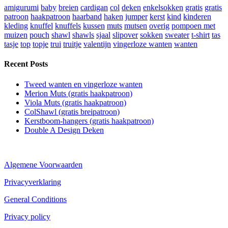
amigurumi
baby
breien
cardigan
col
deken
enkelsokken
gratis
gratis
patroon
haakpatroon
haarband
haken
jumper
kerst
kind
kinderen
kleding
knuffel
knuffels
kussen
muts
mutsen
overig
pompoen met
muizen
pouch
shawl
shawls
sjaal
slipover
sokken
sweater
t-shirt
tas
tasje
top
topje
trui
truitje
valentijn
vingerloze wanten
wanten
Recent Posts
Tweed wanten en vingerloze wanten
Merion Muts (gratis haakpatroon)
Viola Muts (gratis haakpatroon)
ColShawl (gratis breipatroon)
Kerstboom-hangers (gratis haakpatroon)
Double A Design Deken
Algemene Voorwaarden
Privacyverklaring
General Conditions
Privacy policy