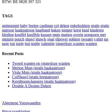
BTW: BE 0828 397 321
TAGS
amigurumi
baby
breien
cardigan
col
deken
enkelsokken
gratis
gratis
patroon
haakpatroon
haarband
haken
jumper
kerst
kind
kinderen
kleding
knuffel
knuffels
kussen
muts
mutsen
overig
pompoen met
muizen
pouch
shawl
shawls
sjaal
slipover
sokken
sweater
t-shirt
tas
tasje
top
topje
trui
truitje
valentijn
vingerloze wanten
wanten
Recent Posts
Tweed wanten en vingerloze wanten
Merion Muts (gratis haakpatroon)
Viola Muts (gratis haakpatroon)
ColShawl (gratis breipatroon)
Kerstboom-hangers (gratis haakpatroon)
Double A Design Deken
Algemene Voorwaarden
Privacyverklaring