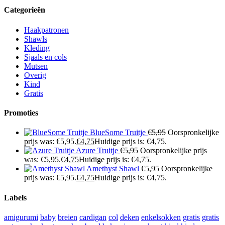
Categorieën
Haakpatronen
Shawls
Kleding
Sjaals en cols
Mutsen
Overig
Kind
Gratis
Promoties
BlueSome Truitje
€
5,95
Oorspronkelijke
prijs was: €5,95.
€
4,75
Huidige prijs is: €4,75.
Azure Truitje
€
5,95
Oorspronkelijke prijs
was: €5,95.
€
4,75
Huidige prijs is: €4,75.
Amethyst Shawl
€
5,95
Oorspronkelijke
prijs was: €5,95.
€
4,75
Huidige prijs is: €4,75.
Labels
amigurumi
baby
breien
cardigan
col
deken
enkelsokken
gratis
gratis