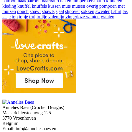
patroon
haakpatroon
haarband
haken
jumper
kerst
kind
kinderen
kleding
knuffel
knuffels
kussen
muts
mutsen
overig
pompoen met
muizen
pouch
shawl
shawls
sjaal
slipover
sokken
sweater
t-shirt
tas
tasje
top
topje
trui
truitje
valentijn
vingerloze wanten
wanten
Annelies Baes (Crochet Designs)
Maastrichtersteenweg 125
3770 Vroenhoven
Belgium
Email: info@anneliesbaes.eu