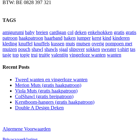
BTW: BE 0828 397 321
TAGS
amigurumi
baby
breien
cardigan
col
deken
enkelsokken
gratis
gratis
patroon
haakpatroon
haarband
haken
jumper
kerst
kind
kinderen
kleding
knuffel
knuffels
kussen
muts
mutsen
overig
pompoen met
muizen
pouch
shawl
shawls
sjaal
slipover
sokken
sweater
t-shirt
tas
tasje
top
topje
trui
truitje
valentijn
vingerloze wanten
wanten
Recent Posts
Tweed wanten en vingerloze wanten
Merion Muts (gratis haakpatroon)
Viola Muts (gratis haakpatroon)
ColShawl (gratis breipatroon)
Kerstboom-hangers (gratis haakpatroon)
Double A Design Deken
Algemene Voorwaarden
Privacyverklaring