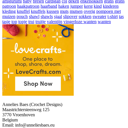
amigurumi
baby
breien
cardigan
col
deken
enkelsokken
gratis
gratis
patroon
haakpatroon
haarband
haken
jumper
kerst
kind
kinderen
kleding
knuffel
knuffels
kussen
muts
mutsen
overig
pompoen met
muizen
pouch
shawl
shawls
sjaal
slipover
sokken
sweater
t-shirt
tas
tasje
top
topje
trui
truitje
valentijn
vingerloze wanten
wanten
Annelies Baes (Crochet Designs)
Maastrichtersteenweg 125
3770 Vroenhoven
Belgium
Email: info@anneliesbaes.eu