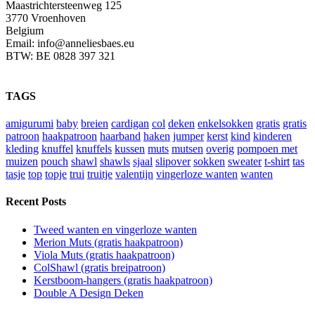
Maastrichtersteenweg 125
3770 Vroenhoven
Belgium
Email: info@anneliesbaes.eu
BTW: BE 0828 397 321
TAGS
amigurumi
baby
breien
cardigan
col
deken
enkelsokken
gratis
gratis
patroon
haakpatroon
haarband
haken
jumper
kerst
kind
kinderen
kleding
knuffel
knuffels
kussen
muts
mutsen
overig
pompoen met
muizen
pouch
shawl
shawls
sjaal
slipover
sokken
sweater
t-shirt
tas
tasje
top
topje
trui
truitje
valentijn
vingerloze wanten
wanten
Recent Posts
Tweed wanten en vingerloze wanten
Merion Muts (gratis haakpatroon)
Viola Muts (gratis haakpatroon)
ColShawl (gratis breipatroon)
Kerstboom-hangers (gratis haakpatroon)
Double A Design Deken