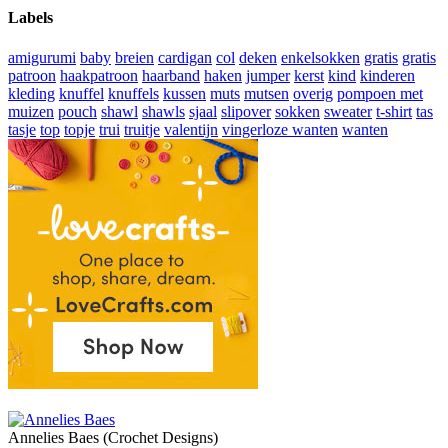
Labels
amigurumi
baby
breien
cardigan
col
deken
enkelsokken
gratis
gratis
patroon
haakpatroon
haarband
haken
jumper
kerst
kind
kinderen
kleding
knuffel
knuffels
kussen
muts
mutsen
overig
pompoen met
muizen
pouch
shawl
shawls
sjaal
slipover
sokken
sweater
t-shirt
tas
tasje
top
topje
trui
truitje
valentijn
vingerloze wanten
wanten
Annelies Baes (Crochet Designs)