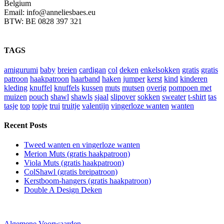
Belgium
Email: info@anneliesbaes.eu
BTW: BE 0828 397 321
TAGS
amigurumi
baby
breien
cardigan
col
deken
enkelsokken
gratis
gratis
patroon
haakpatroon
haarband
haken
jumper
kerst
kind
kinderen
kleding
knuffel
knuffels
kussen
muts
mutsen
overig
pompoen met
muizen
pouch
shawl
shawls
sjaal
slipover
sokken
sweater
t-shirt
tas
tasje
top
topje
trui
truitje
valentijn
vingerloze wanten
wanten
Recent Posts
Tweed wanten en vingerloze wanten
Merion Muts (gratis haakpatroon)
Viola Muts (gratis haakpatroon)
ColShawl (gratis breipatroon)
Kerstboom-hangers (gratis haakpatroon)
Double A Design Deken
Algemene Voorwaarden