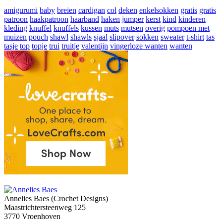
amigurumi
baby
breien
cardigan
col
deken
enkelsokken
gratis
gratis
patroon
haakpatroon
haarband
haken
jumper
kerst
kind
kinderen
kleding
knuffel
knuffels
kussen
muts
mutsen
overig
pompoen met
muizen
pouch
shawl
shawls
sjaal
slipover
sokken
sweater
t-shirt
tas
tasje
top
topje
trui
truitje
valentijn
vingerloze wanten
wanten
Annelies Baes (Crochet Designs)
Maastrichtersteenweg 125
3770 Vroenhoven